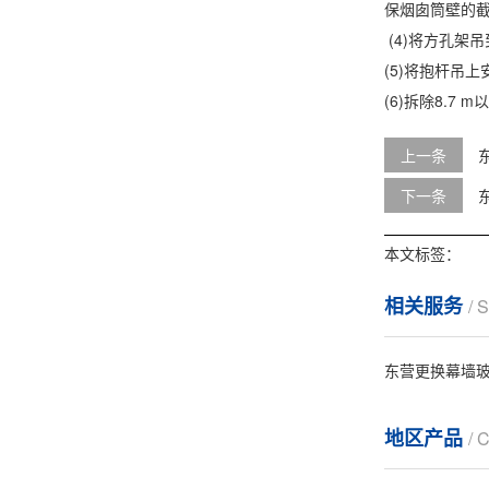
保烟囱筒壁的
(4)将方孔架
(5)将抱杆吊上
(6)拆除8.
上一条
下一条
本文标签：
相关服务
/ 
东营更换幕墙
地区产品
/ 