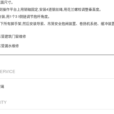
截面尺寸。
吊到操作平台上用销轴固定,安装4道钢丝绳,用花兰螺栓调整垂直度。
安装,用1个3 t倒链调节抱杆角度。
7 m以下所有脚手架,然后安装导索、吊笼安全抱闸装置、卷扬机系统、缓冲
东营建筑门窗维修
东营漏水维修
SERVICE
玻璃
CITY