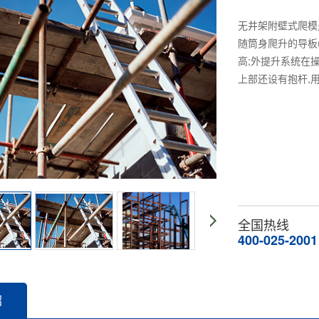
无井架附壁式爬模
随筒身爬升的导板(
高;外提升系统在
上部还设有抱杆,用
全国热线
400-025-2001
绍