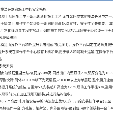
爬模法在烟囱施工中的安全措施
混凝土烟囱施工中不断出现新的施工工艺,无井架附壁式爬模法是其中之一。
于筒壁上,操作平台始终处于烟囱的最高处,稳定性、安全性至关重要。如果
厂常化线改造工程中70/2 m烟囱施工的实例,结合现场安全经验谈一下
式爬模结构
模是由操作平台和外提升系统组成的(见图1)。操作平台固定在随筒身爬升的导
提升系统在操作平台中心设有上料吊笼,用于载人和混凝土运输,在操作平台上
机。
系统安装
m烟囱为钢筋混凝土结构,筒身70m高,筒首出口内壁直径2 m,壁厚变化为16~28
厚耐火砖,筒体+10.0 m以下为双层筋,+10.0 m以上为单层筋,整个爬升速度设
外提升系统的组装,自重为5 t,安装起升高度为12 m,现场工作半径6 m,选用
进入现场前,先在加工现场预组装,并进行结构验收。
到8.7 m高度时,开始安装导板,浇混凝土第3天方可开始安装操作平台(见图
t汽车吊将操作平台(方孔架、辐射梁、内外围圈等)吊到位,用8个倒链将平台