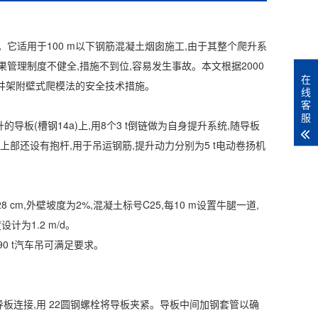
它适用于100 m以下钢筋混凝土烟囱施工,由于其整个爬升系
管理制度不健全,措施不到位,容易发生事故。本文根据2000
在
无井架附壁式爬模法的安全技术措施。
线
客
服
板(槽钢14a)上,用8个3 t倒链做为自身提升系统,随导板
部还设有抱杆,用于吊运钢筋,提升动力分别为5 t电动卷扬机
 cm,外壁坡度为2%,混凝土标号C25,每10 m设置牛腿一道,
计为1.2 m/d。
90 t汽车吊可满足要求。
与导板连接,用 22圆钢螺栓将导板夹紧。导板中间加钢套管以确