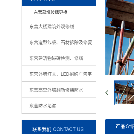
东营幕墙玻璃更换
东营‎大楼建筑外观修缮‎
东营造型包板、石材拆除及修复
东营‎建筑物磁砖检测、修缮‎
东营‎外墙灯具、LED招牌广告字‎
东营‎高空外墙翻新修缮防水‎
东营防水堵漏
产品介
联系我们
CONTACT US