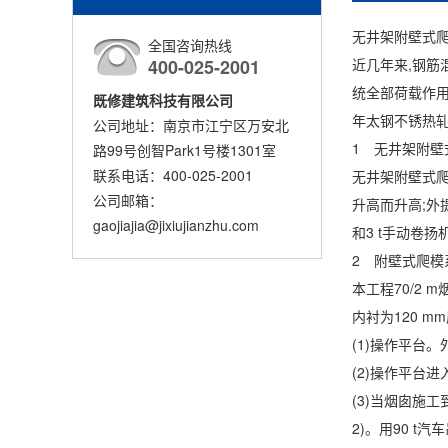
无井架附壁式
全国咨询热线
400-025-2001
近几年来,钢筋
统全部荷载作用
既修建筑科技有限公司
年太钢不锈热轧
公司地址：南京市江宁区万安北
1 无井架附壁
路99号创智Park1号楼1301室
联系电话：400-025-2001
无井架附壁式爬
公司邮箱：
升高而升高;外
gaojiajia@jixiujianzhu.com
和3 t手动卷扬
2 附壁式爬模
本工程70/2 
内衬为120 mm
(1)操作平台。
(2)操作平台
(3)当烟囱施工
2)。用90 